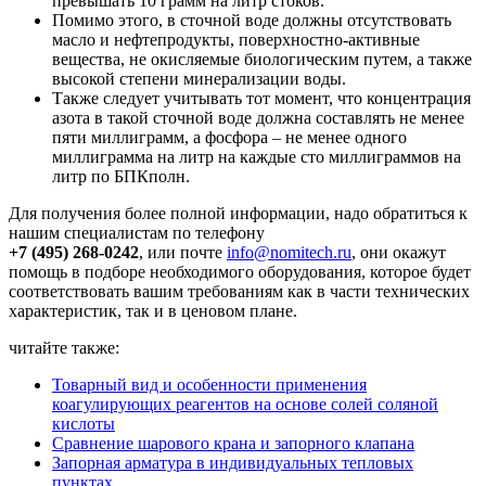
превышать 10 грамм на литр стоков.
Помимо этого, в сточной воде должны отсутствовать
масло и нефтепродукты, поверхностно-активные
вещества, не окисляемые биологическим путем, а также
высокой степени минерализации воды.
Также следует учитывать тот момент, что концентрация
азота в такой сточной воде должна составлять не менее
пяти миллиграмм, а фосфора – не менее одного
миллиграмма на литр на каждые сто миллиграммов на
литр по БПКполн.
Для получения более полной информации, надо обратиться к
нашим специалистам по телефону
+7 (495) 268-0242
, или почте
info@nomitech.ru
, они окажут
помощь в подборе необходимого оборудования, которое будет
соответствовать вашим требованиям как в части технических
характеристик, так и в ценовом плане.
читайте также:
Товарный вид и особенности применения
коагулирующих реагентов на основе солей соляной
кислоты
Сравнение шарового крана и запорного клапана
Запорная арматура в индивидуальных тепловых
пунктах