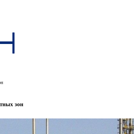
он
тных зон