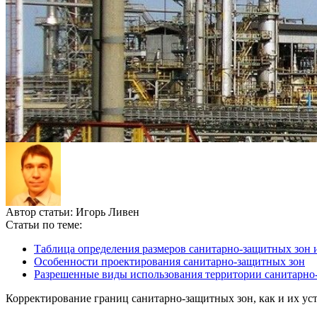
Автор статьи:
Игорь Ливен
Статьи по теме:
Таблица определения размеров санитарно-защитных зон 
Особенности проектирования санитарно-защитных зон
Разрешенные виды использования территории санитарно
Корректирование границ санитарно-защитных зон, как и их ус