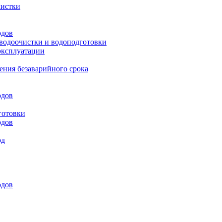
чистки
одов
 водоочистки и водоподготовки
эксплуатации
ения безаварийного срока
одов
готовки
одов
од
одов