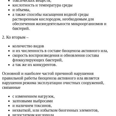
токсических веществ,
кислотность и температура среды
и объемы,
а также способы насыщения водной среды
растворенным кислородом, необходимым для
обеспечения жизнедеятельности микроорганизмов и
бактерий.
2. Ко вторым –
количество видов
и их численность в составе биоценоза активного ила,
скорость воспроизведения и обновления состава
флоккулирующих бактерий,
а так же их конкурентов.
Основной и наиболее частой причиной нарушения
правильной работы биоценоза активного ила является
нарушения режима эксплуатации очистных сооружений,
связанные
с изменением нагрузок,
залповыми выбросами
и наличием токсинов,
нехваткой, или избытком биогенных элементов,
недостатком кислорода