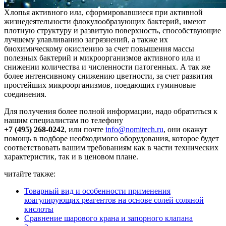
Хлопья активного ила, сформировавшиеся при активной
жизнедеятельности флокулообразующих бактерий, имеют
плотную структуру и развитую поверхность, способствующие
лучшему улавливанию загрязнений, а также их
биохимическому окислению за счет повышения массы
полезных бактерий и микроорганизмов активного ила и
снижении количества и численности патогенных. А так же
более интенсивному снижению цветности, за счет развития
простейших микроорганизмов, поедающих гуминовые
соединения.
Для получения более полной информации, надо обратиться к
нашим специалистам по телефону
+7 (495) 268-0242
, или почте
info@nomitech.ru
, они окажут
помощь в подборе необходимого оборудования, которое будет
соответствовать вашим требованиям как в части технических
характеристик, так и в ценовом плане.
читайте также:
Товарный вид и особенности применения
коагулирующих реагентов на основе солей соляной
кислоты
Сравнение шарового крана и запорного клапана