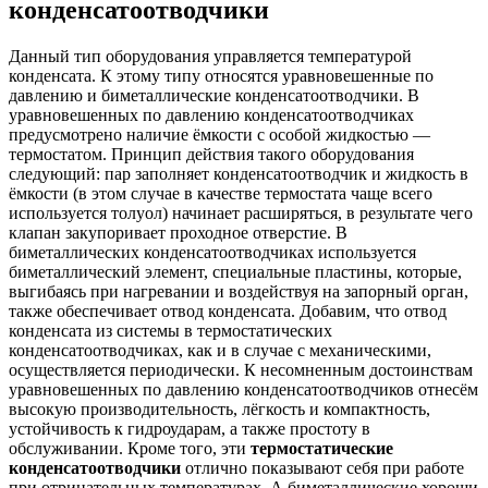
конденсатоотводчики
Данный тип оборудования управляется температурой
конденсата. К этому типу относятся уравновешенные по
давлению и биметаллические конденсатоотводчики. В
уравновешенных по давлению конденсатоотводчиках
предусмотрено наличие ёмкости с особой жидкостью —
термостатом. Принцип действия такого оборудования
следующий: пар заполняет конденсатоотводчик и жидкость в
ёмкости (в этом случае в качестве термостата чаще всего
используется толуол) начинает расширяться, в результате чего
клапан закупоривает проходное отверстие. В
биметаллических конденсатоотводчиках используется
биметаллический элемент, специальные пластины, которые,
выгибаясь при нагревании и воздействуя на запорный орган,
также обеспечивает отвод конденсата. Добавим, что отвод
конденсата из системы в термостатических
конденсатоотводчиках, как и в случае с механическими,
осуществляется периодически. К несомненным достоинствам
уравновешенных по давлению конденсатоотводчиков отнесём
высокую производительность, лёгкость и компактность,
устойчивость к гидроударам, а также простоту в
обслуживании. Кроме того, эти
термостатические
конденсатоотводчики
отлично показывают себя при работе
при отрицательных температурах. А биметаллические хороши