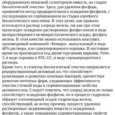
оборудованную мешалкой селекторную емкость, на стадию
биологической очистки. Здесь, для удаления фосфора,
применяется метод предварительного осаждения фосфатов, с
последующим их сорбированием на стадии аэробного
биологического окисления. В этих целях, как правило,
используется раствор хлорида железа, так как при этом
происходит осаждение растворенных фосфат-ионов в виде
малорастворимого мелкокристаллического осадка, фосфата
железа. В этом качестве можно использовать коагулянт,
производимый компанией «Кемира», выпускаемый в виде
40% раствора, или гранулированного порошка. В настоящее
время он производится под двумя торговыми марками, Ferix-
3, в виде порошка и PIX-111, в виде сорокапроцентного
раствора.
Кроме того, в селектор биологической очистки направляется
рециркуляционный активный ил, что способствует
культивации и развитию полезных бактерий, препятствуя
развитию нитчатых форм, ухудшающих эффективность
очистки сточной воды и седиментационные свойства
активного ила. Следует отметить, что хлорид железа не только
способствует осаждению фосфатов, но в процессе гидролиза
образует хлопьевидный осадок гидроксида железа,
способствующий, ко всему прочему, процессу удаления
растворенных загрязняющих веществ и осажденных
фосфатов, а также повышению седиментационных свойств