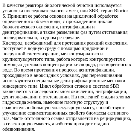
В качестве реактора биологической очистки используется
установка последовательного замеса, или SBR, серии Bioctor
S. Принцип ее работы основан на цикличной обработке
определенного объема воды, с прохождением циклов
биологического окисления, нитрификации и
денитрификации, а также разделения фаз путем отстаивания,
последовательно, в одном резервуаре.
Кислород, необходимый для протекания реакций окисления,
поступает в водную среду с помощью придонной и
погружной систем аэрации, мелкопузырчатого и
крупнопузырчатого типа, работа которых контролируется с
помощью датчиков концентрации кислорода, растворенного в
воде. Во время протекания процесса денитрификации,
проходящего в аноксидных условиях, для перемешивания
используются специальные денитрификационные мешалки
миксерного типа. Цикл обработки стоков в системе SBR
заключается в последовательном окислении, нитрификации,
денитрификации и отстаивании. На последней стадии хлопья
гидроксида железа, имеющие плотную структуру и
сравнительно большую молекулярную массу, способствуют
улучшению седиментационных свойств биомассы активного
ила. Часть отстоянного осадка отправляется на рециркуляцию,
в селекторную емкость, а избыток проходит стадию
обезвоживания.