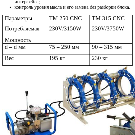
интерфейса;
контроль уровня масла и его замена без разборки блока.
Параметры
TM 250 CNC
TM 315 CNC
Потребляемая
230
V/3150W
230V/3750W
Мощность
d – d
мм
75 – 250 мм
90 – 315 мм
Вес
195 кг
230 кг