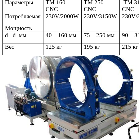
Параметры
TM 160
TM 250
TM 3
CNC
CNC
CNC
Потребляемая
230
V/2000W
230V/3150W
230V/
Мощность
d –d
мм
40 – 160 мм
75 – 250 мм
90 – 3
Вес
125 кг
195 кг
215 кг