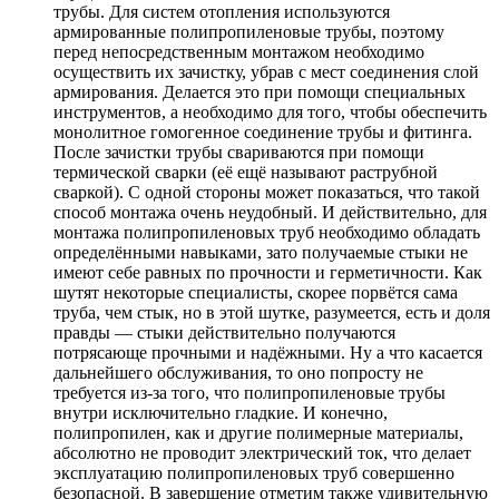
трубы. Для систем отопления используются
армированные полипропиленовые трубы, поэтому
перед непосредственным монтажом необходимо
осуществить их зачистку, убрав с мест соединения слой
армирования. Делается это при помощи специальных
инструментов, а необходимо для того, чтобы обеспечить
монолитное гомогенное соединение трубы и фитинга.
После зачистки трубы свариваются при помощи
термической сварки (её ещё называют раструбной
сваркой). С одной стороны может показаться, что такой
способ монтажа очень неудобный. И действительно, для
монтажа полипропиленовых труб необходимо обладать
определёнными навыками, зато получаемые стыки не
имеют себе равных по прочности и герметичности. Как
шутят некоторые специалисты, скорее порвётся сама
труба, чем стык, но в этой шутке, разумеется, есть и доля
правды — стыки действительно получаются
потрясающе прочными и надёжными. Ну а что касается
дальнейшего обслуживания, то оно попросту не
требуется из-за того, что полипропиленовые трубы
внутри исключительно гладкие. И конечно,
полипропилен, как и другие полимерные материалы,
абсолютно не проводит электрический ток, что делает
эксплуатацию полипропиленовых труб совершенно
безопасной. В завершение отметим также удивительную