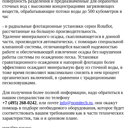
поверхность разделения и предназначенные для обработки
сточных вод с высокими концентрациями загрязняющих
веществ, обрабатывающие потоки воды до 500 кубометров в
час
- и радиальные флотационные установки серии Rotaflot,
рассчитанные на большую производительность.
Удаление минерального осадка, скапливающегося в донной
части, производится автоматически, с помощью специальной
клапанной системы, отличающейся высокой надежностью
работе и обеспечивающей извлечение осадка без нарушения
работы системы по осаждению песка. Установки
гравитационного осаждения и напорной флотации более
эффективно осаждают минеральную фазу из сточной воды, в
тоже время позволяют максимально снизить в нем процент
органических включений, в сравнении с традиционными
песколовушками.
Для получения более полной информации, надо обратиться к
нашим специалистам по телефону
+7 (495) 268-0242
, или почте
info@nomitech.ru
, они окажут
помощь в подборе необходимого оборудования, которое будет
соответствовать вашим требованиям как в части технических
характеристик, так и в ценовом плане.
читайте также: