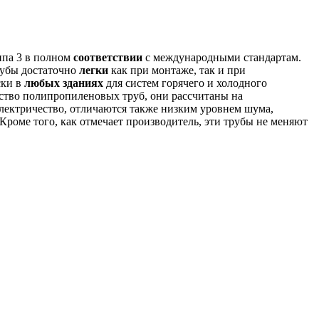
ипа 3 в полном
соответствии
с международными стандартам.
рубы достаточно
легки
как при монтаже, так и при
ски в
любых зданиях
для систем горячего и холодного
ство полипропиленовых труб, они рассчитаны на
электричество, отличаются также низким уровнем шума,
Кроме того, как отмечает производитель, эти трубы не меняют