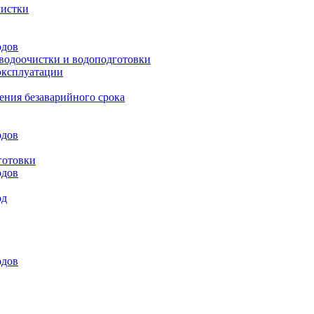
чистки
одов
 водоочистки и водоподготовки
эксплуатации
ения безаварийного срока
одов
готовки
одов
од
одов