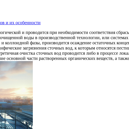
ов и их особенности
ологической и проводится при необходимости соответствия сбр
и очищенной воды в производственной технологии, или система
 и коллоидной фазы, производится осаждение остаточных конц
цифические загрязнения сточных вод, к которым относятся пест
третичная очистка сточных вод проводится либо в процессе лок
ние основной части растворенных органических веществ, а такж