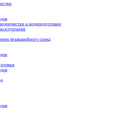
чистки
одов
 водоочистки и водоподготовки
эксплуатации
ения безаварийного срока
одов
готовки
одов
од
одов