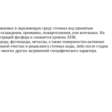
асываемых в окружающую среду сточных вод принятым
х охлаждения, промывки, пожаротушения, или котельных. На
ентраций фосфора и снижается уровень ХПК.
ициды, фугинциды, металлы, а также поверхностно-активные
альной очистки и рециклинга сточных воды, либо после стадии
е многих других загрязнений специфического характера.