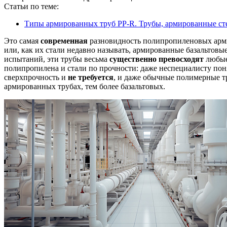
Статьи по теме:
Типы армированных труб PP-R. Трубы, армированные с
Это самая
современная
разновидность полипропиленовых армир
или, как их стали недавно называть, армированные базальтовы
испытаний, эти трубы весьма
существенно превосходят
любые 
полипропилена и стали по прочности: даже неспециалисту пон
сверхпрочность и
не требуется
, и даже обычные полимерные 
армированных трубах, тем более базальтовых.