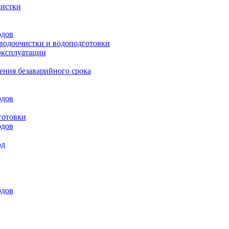
чистки
одов
 водоочистки и водоподготовки
эксплуатации
ения безаварийного срока
одов
готовки
одов
од
одов