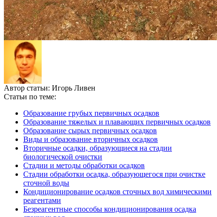
Автор статьи:
Игорь Ливен
Статьи по теме:
Образование грубых первичных осадков
Образование тяжелых и плавающих первичных осадков
Образование сырых первичных осадков
Виды и образование вторичных осадков
Вторичные осадки, образующиеся на стадии
биологической очистки
Стадии и методы обработки осадков
Стадии обработки осадка, образующегося при очистке
сточной воды
Кондиционирование осадков сточных вод химическими
реагентами
Безреагентные способы кондиционирования осадка