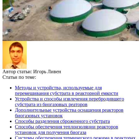
Автор статьи:
Игорь Ливен
Статьи по теме:
Методы и устройства, используемые для
перемешивания субстрата в реакторной емкости
Устройства и способы извлечения перебродившего
субстрата из биогазовых реаторов
Дополнительные устройства оснащения реакторов
биогазовых установок
Способы разделения сброженного субстрата
Способы обеспечения теплоизоляции реакторов
установок для получения биогаза
Системы обеспечения термического режима в реакторах