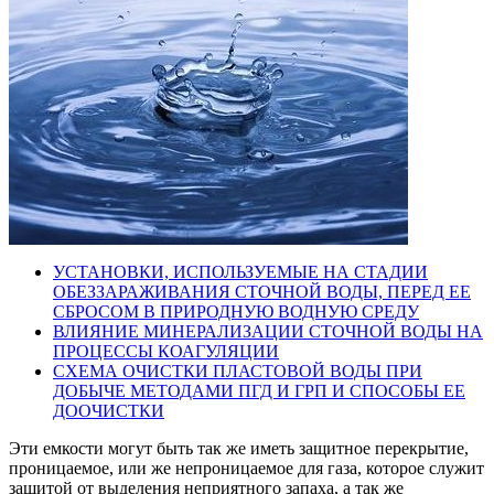
УСТАНОВКИ, ИСПОЛЬЗУЕМЫЕ НА СТАДИИ
ОБЕЗЗАРАЖИВАНИЯ СТОЧНОЙ ВОДЫ, ПЕРЕД ЕЕ
СБРОСОМ В ПРИРОДНУЮ ВОДНУЮ СРЕДУ
ВЛИЯНИЕ МИНЕРАЛИЗАЦИИ СТОЧНОЙ ВОДЫ НА
ПРОЦЕССЫ КОАГУЛЯЦИИ
СХЕМА ОЧИСТКИ ПЛАСТОВОЙ ВОДЫ ПРИ
ДОБЫЧЕ МЕТОДАМИ ПГД И ГРП И СПОСОБЫ ЕЕ
ДООЧИСТКИ
Эти емкости могут быть так же иметь защитное перекрытие,
проницаемое, или же непроницаемое для газа, которое служит
защитой от выделения неприятного запаха, а так же