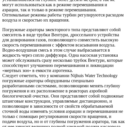
могут использоваться как в режиме перемешивания и
аэрации, так и только в режиме перемешивания.
Оптимальные режимы работы турбин регулируются расходом
воздуха и скоростью их вращения.
Погружные аэраторы эжекторного типа представляют собой
смеситель в виде трубки Вентури, дроссельного устройства
для дозирования газов, позволяющего совместить высокую
скорость перемешивания с эффектом всасывания воздуха.
Водно-воздушная смесь в этом случае выбрасывается в
жидкость через сопло диффузора. Одна насосная установка
может обслуживать сразу несколько трубок Вентури, которые
способствуют улучшению перемешивания и ликвидации
«мертвых зон» в емкости аэротенка.
Следует отметить, что у компании Nijhuis Water Technology
погружные аэраторы оборудованы специально
разработанными системами, позволяющими менять глубину
погружения и их расположение в реакторах аэробной
биологической очистки. Они представляют собой подвижные
штанговые конструкции, управляемые дистанционно, и
позволяющие в зависимости от свойств обрабатываемой
сточной воды изменять условия аэрации и перемешивания не
только с помощью регулирования скорости вращения, и
подачи воздуха, но и от глубины погружения аэратора, так как
от нее зависит величина полной удельной подачи кислорода.