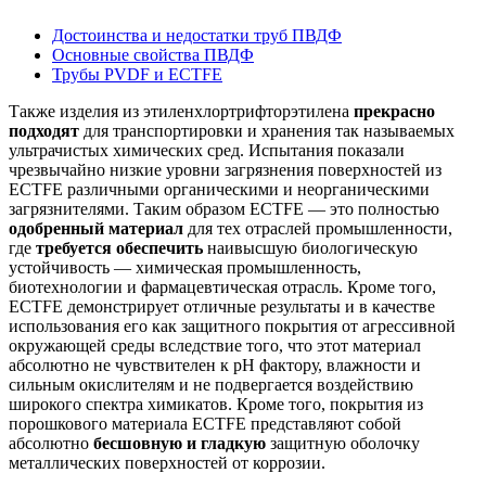
Достоинства и недостатки труб ПВДФ
Основные свойства ПВДФ
Трубы PVDF и ECTFE
Также изделия из этиленхлортрифторэтилена
прекрасно
подходят
для транспортировки и хранения так называемых
ультрачистых химических сред. Испытания показали
чрезвычайно низкие уровни загрязнения поверхностей из
ECTFE различными органическими и неорганическими
загрязнителями. Таким образом ECTFE — это полностью
одобренный материал
для тех отраслей промышленности,
где
требуется обеспечить
наивысшую биологическую
устойчивость — химическая промышленность,
биотехнологии и фармацевтическая отрасль. Кроме того,
ECTFE демонстрирует отличные результаты и в качестве
использования его как защитного покрытия от агрессивной
окружающей среды вследствие того, что этот материал
абсолютно не чувствителен к pH фактору, влажности и
сильным окислителям и не подвергается воздействию
широкого спектра химикатов. Кроме того, покрытия из
порошкового материала ECTFE представляют собой
абсолютно
бесшовную и гладкую
защитную оболочку
металлических поверхностей от коррозии.