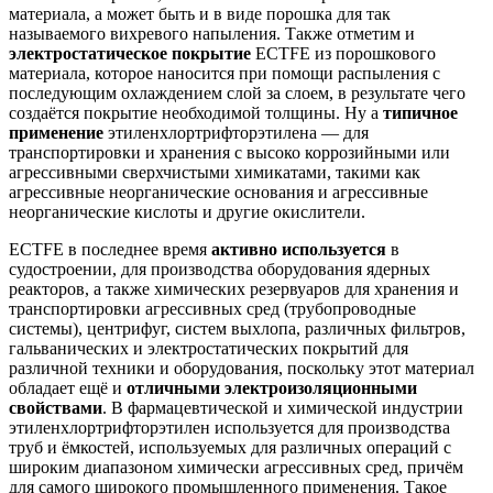
материала, а может быть и в виде порошка для так
называемого вихревого напыления. Также отметим и
электростатическое покрытие
ECTFE из порошкового
материала, которое наносится при помощи распыления с
последующим охлаждением слой за слоем, в результате чего
создаётся покрытие необходимой толщины. Ну а
типичное
применение
этиленхлортрифторэтилена — для
транспортировки и хранения с высоко коррозийными или
агрессивными сверхчистыми химикатами, такими как
агрессивные неорганические основания и агрессивные
неорганические кислоты и другие окислители.
ECTFE в последнее время
активно используется
в
судостроении, для производства оборудования ядерных
реакторов, а также химических резервуаров для хранения и
транспортировки агрессивных сред (трубопроводные
системы), центрифуг, систем выхлопа, различных фильтров,
гальванических и электростатических покрытий для
различной техники и оборудования, поскольку этот материал
обладает ещё и
отличными электроизоляционными
свойствами
. В фармацевтической и химической индустрии
этиленхлортрифторэтилен используется для производства
труб и ёмкостей, используемых для различных операций с
широким диапазоном химически агрессивных сред, причём
для самого широкого промышленного применения. Такое