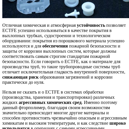
Отличная химическая и атмосферная
устойчивость
позволяет
ECTFE успешно использоваться в качестве покрытия в
выхлопных трубках, судостроении и технологическом
оборудовании: покрытия из порошкового материала успешно
используются и для
обеспечения
пожарной безопасности и
защиты от коррозии выхлопных систем, которые должны
соответствовать самым строгим стандартам пожарной
безопасности. Если говорить о ECTFE, как о материале для
производства труб, то такие трубопроводные системы труб
отличает исключительная гладкость внутренней поверхности,
снижающая риск
образования загрязнений и коррозии
практически до нуля.
Нельзя не сказать и о ECTFE в системах обработки
(производства, хранения и транспортировки) различных
жидких
агрессивных химических сред
. Именно поэтому
данный фторполимер, благодаря своим возможностям
значительно превосходит многие другие материалы и
способен противостоять чрезвычайно опасным и агрессивным
химикатам и высоким температурам, и как следствие
широко
используется
в операциях с самыми агрессивными