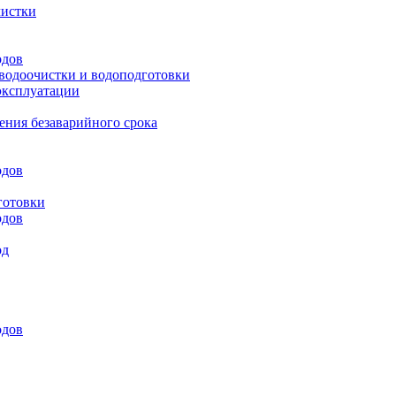
чистки
одов
 водоочистки и водоподготовки
эксплуатации
ения безаварийного срока
одов
готовки
одов
од
одов