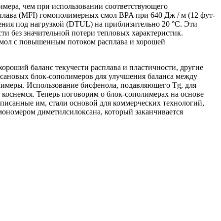
лимера, чем при использовании соответствующего
лава (MFI) гомополимерных смол BPA при 640 Дж / м (12 фут-
ения под нагрузкой (DTUL) на приблизительно 20 °C. Эти
ти без значительной потери тепловых характеристик.
смол с повышенным потоком расплава и хорошей
хороший баланс текучести расплава и пластичности, другие
ксановых блок-сополимеров для улучшения баланса между
лимеры. Использование бисфенола, подавляющего Tg, для
 коснемся. Теперь поговорим о блок-сополимерах на основе
описанные им, стали основой для коммерческих технологий,
мономером диметилсилоксана, который заканчивается