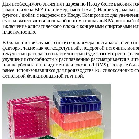
Для необходимого значения надреза по Изоду более высокая т
гомополимера BPA (например, смол Lexan). Например, марки L
фунтов / дюйм) с надрезом по Изоду. Компромисс для увеличе
смолы вытесняются поликарбонатом силоксан-BPA, который обе
Включение алифатического блока с концевыми спиртовыми ил
пластичностью.
В большинстве случаев синтез сополимера был аналогичен синт
факторы, такие как легкодоступный, недорогой источник мон
текучестью расплава и пластичностью будет рассмотрено в сл
улучшения способности к расплавлению рассматривается в лите
поликарбоната и полидиметилсилоксана (PDMS), которые были 
ранее использовавшихся для производства PC-силоксановых с
фенольной функциональной группой.