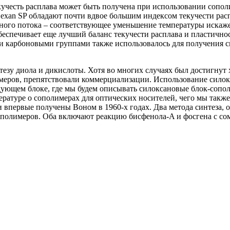
екучесть расплава может быть получена при использовании сопо
exan SP обладают почти вдвое большим индексом текучести расп
нного потока – соответствующее уменьшение температуры искаж
спечивает еще лучший баланс текучести расплава и пластичнос
и карбоновыми группами также использовалось для получения 
езу диола и дикислоты. Хотя во многих случаях был достигнут 
омеров, препятствовали коммерциализации. Использование сило
едующем блоке, где мы будем описывать силоксановые блок-сопо
ратуре о сополимерах для оптических носителей, чего мы также
впервые получены Воном в 1960-х годах. Два метода синтеза, 
ополимеров. Оба включают реакцию бисфенола-A и фосгена с со