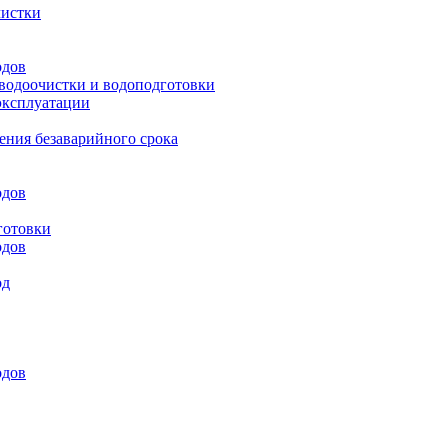
чистки
одов
 водоочистки и водоподготовки
эксплуатации
ения безаварийного срока
одов
готовки
одов
од
одов