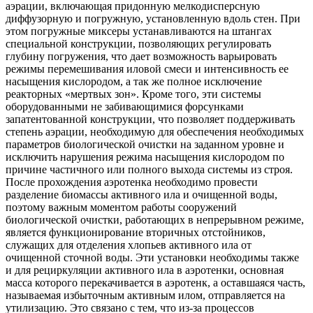
аэрации, включающая придонную мелкодисперсную
диффузорную и погружную, установленную вдоль стен. При
этом погружные миксеры устанавливаются на штангах
специальной конструкции, позволяющих регулировать
глубину погружения, что дает возможность варьировать
режимы перемешивания иловой смеси и интенсивность ее
насыщения кислородом, а так же полное исключение
реакторных «мертвых зон». Кроме того, эти системы
оборудованными не забивающимися форсунками
запатентованной конструкции, что позволяет поддерживать
степень аэрации, необходимую для обеспечения необходимых
параметров биологической очистки на заданном уровне и
исключить нарушения режима насыщения кислородом по
причине частичного или полного выхода системы из строя.
После прохождения аэротенка необходимо провести
разделение биомассы активного ила и очищенной воды,
поэтому важным моментом работы сооружений
биологической очистки, работающих в непрерывном режиме,
является функционирование вторичных отстойников,
служащих для отделения хлопьев активного ила от
очищенной сточной воды. Эти установки необходимы также
и для рециркуляции активного ила в аэротенки, основная
масса которого перекачивается в аэротенк, а оставшаяся часть,
называемая избыточным активным илом, отправляется на
утилизацию. Это связано с тем, что из-за процессов