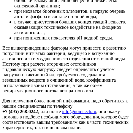
биологическому окислению веществ и ниже легко
окисляемой органики;
при нехватке биогенных элементов, в первую очередь
азота и фосфора в составе сточной воды;
в случае присутствия больших концентраций веществ,
оказывающих токсическое воздействие на биоценоз
активного ила;
при пониженных показателях рН водной среды.
Все вышеприведенные факторы могут привести к развитию
популяции нитчатых бактерий, ведущего к вспуханию
активного ила и ухудшению его отделения от сточной воды.
Поэтому при расчете вторичных отстойников
гидравлическую нагрузку следует определять с учетом
нагрузки на активный ил, требуемого содержания
взвешенных веществ в очищенной воде, коэффициента
использования зоны отстаивания, а так же объем
рециркуляционного потока возвратного ила.
Для получения более полной информации, надо обратиться к
нашим специалистам по телефону
+7 (495) 268-0242
, или почте
info@nomitech.ru
, они окажут
помощь в подборе необходимого оборудования, которое будет
соответствовать вашим требованиям как в части технических
характеристик, так и в ценовом плане.