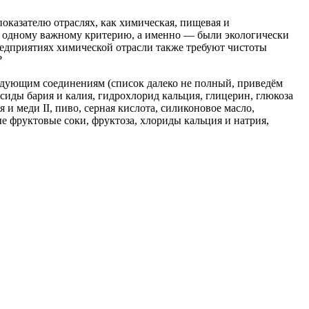
оказателю отраслях, как химическая, пищевая и
щё одному важному критерию, а именно — были экологически
едприятиях химической отрасли также требуют чистоты
?
едующим соединениям (список далеко не полный, приведём
ксиды бария и калия, гидрохлорид кальция, глицерин, глюкоза
 и меди II, пиво, серная кислота, силиконовое масло,
ые фруктовые соки, фруктоза, хлориды кальция и натрия,