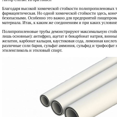
Благодаря высокой химической стойкости полипропиленовых тр
фармацевтическая. Но одной химической стойкости здесь, кон
безопасными. Особенно это важно для предприятий пищепрома
материала. Итак, к каким же соединениям и при каких услов
Полипропиленовые трубы демонстрируют максимальную стойкос
лишь основные): антифриз, ацетат и бикарбонат натрия, винный
желатин, карбонат кальция, каустиковая сода, лимонная кислота
различные соли бария, сульфат аммония, сульфид и трифосфат 
этиленгликоль и этиловый спирт.