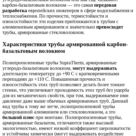
карбон-базальтовым волокном — это самая
передовая
разработка
европейских инженеров в сфере водоснабжения и
теплоснабжения. По прочности, термостойкости и
износостойкости эти изделия приближаются к трубам с
алюминиевым армированием и значительно
превосходят
трубы, армированные стекловолокном.
Характеристики трубы армированной карбон-
базальтовым волокном
Полипропиленовые трубы SupraTherm, армированные
углеродо-базальтовым волокном,
могут выдерживать
длительную температуру до +90 С с кратковременными
перепадами до +110 С. Повышенная прочность и
износостойкость этих труб позволяют делать более тонкие
стенки, что увеличивает проходимость этих труб без ущерба
для их механических свойств, при том, выдерживаемое ими
давление даже выше обычных армированных труб. Данный
вид трубы к тому же легче, полипропиленовой трубы
армированной алюминием или стекловолокном, а это
большой плюс
при монтаже. Полипропиленовые трубы,
армированные базальтом, отличаются также высокой
экологичностью, имеют низкий коэффициент шероховатости
и устойчивы химически (могут выдерживать воздействие