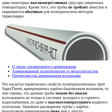
даже некоторых
высокоагрессивных
сред при умеренных
температурах). Кроме того, эти трубы
не требуют
зачистки и
свариваются
обычным
для полипропилена методом
термосварки.
О типах алюминиевого армирования
Армированный полипропилен vs металлопластик
Преимущества армирования волокнами
Что касается термических свойств полипропиленовых труб
SupraTherm, армированных карбон-базальтовым волокном, то
они таковы, что данные трубы
можно без опаски
использовать не только в системах холодного и горячего
водоснабжения, но даже и
высокотемпературного
водяного
отопления. Линейное расширение трубы с карбон-
базальтовым армированием
ниже
чем у других