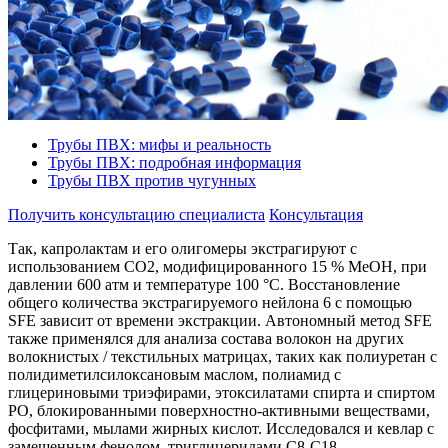
Трубы ПВХ: мифы и реальность
Трубы ПВХ: подробная информация
Трубы ПВХ против чугунных
Получить консультацию специалиста
Консультация
Так, капролактам и его олигомеры экстрагируют с
использованием СО2, модифицированного 15 % МеОН, при
давлении 600 атм и температуре 100 °С. Восстановление
общего количества экстрагируемого нейлона 6 с помощью
SFE зависит от времени экстракции. Автономный метод SFE
также применялся для анализа состава волокон на других
волокнистых / текстильных матрицах, таких как полиуретан с
полидиметилсилоксановым маслом, полиамид с
глицериновыми триэфирами, этоксилатами спирта и спиртом
PO, блокированными поверхностно-активными веществами,
фосфитами, мылами жирных кислот. Исследовался и кевлар с
замещенным фенолом, триглицеридами С8-С18,