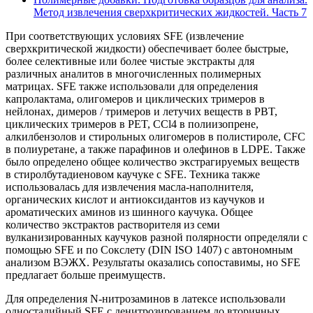
Метод извлечения сверхкритических жидкостей. Часть 7
При соответствующих условиях SFE (извлечение
сверхкритической жидкости) обеспечивает более быстрые,
более селективные или более чистые экстракты для
различных аналитов в многочисленных полимерных
матрицах. SFE также использовали для определения
капролактама, олигомеров и циклических тримеров в
нейлонах, димеров / тримеров и летучих веществ в PBT,
циклических тримеров в PET, CCl4 в полиизопрене,
алкилбензолов и стирольных олигомеров в полистироле, CFC
в полиуретане, а также парафинов и олефинов в LDPE. Также
было определено общее количество экстрагируемых веществ
в стиролбутадиеновом каучуке с SFE. Техника также
использовалась для извлечения масла-наполнителя,
органических кислот и антиоксидантов из каучуков и
ароматических аминов из шинного каучука. Общее
количество экстрактов растворителя из семи
вулканизированных каучуков разной полярности определяли с
помощью SFE и по Сокслету (DIN ISO 1407) с автономным
анализом ВЭЖХ. Результаты оказались сопоставимы, но SFE
предлагает больше преимуществ.
Для определения N-нитрозаминов в латексе использовали
одностадийный SFE с денитрозированием до вторичных