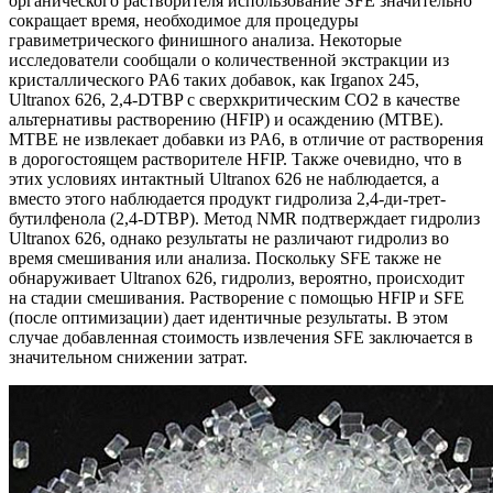
органического растворителя использование SFE значительно
сокращает время, необходимое для процедуры
гравиметрического финишного анализа. Некоторые
исследователи сообщали о количественной экстракции из
кристаллического PA6 таких добавок, как Irganox 245,
Ultranox 626, 2,4-DTBP с сверхкритическим CO2 в качестве
альтернативы растворению (HFIP) и осаждению (MTBE).
MTBE не извлекает добавки из PA6, в отличие от растворения
в дорогостоящем растворителе HFIP. Также очевидно, что в
этих условиях интактный Ultranox 626 не наблюдается, а
вместо этого наблюдается продукт гидролиза 2,4-ди-трет-
бутилфенола (2,4-DTBP). Метод NMR подтверждает гидролиз
Ultranox 626, однако результаты не различают гидролиз во
время смешивания или анализа. Поскольку SFE также не
обнаруживает Ultranox 626, гидролиз, вероятно, происходит
на стадии смешивания. Растворение с помощью HFIP и SFE
(после оптимизации) дает идентичные результаты. В этом
случае добавленная стоимость извлечения SFE заключается в
значительном снижении затрат.