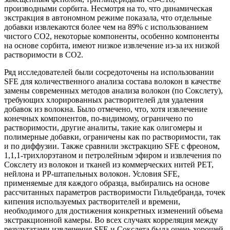
производными сорбита. Несмотря на то, что динамическая
экстракция в автономном режиме показала, что отдельные
добавки извлекаются более чем на 89% с использованием
чистого CO2, некоторые компоненты, особенно компоненты
на основе сорбита, имеют низкое извлечение из-за их низкой
растворимости в CO2.
Ряд исследователей были сосредоточены на использовании
SFE для количественного анализа состава волокон в качестве
замены современных методов анализа волокон (по Сокслету),
требующих хлорированных растворителей для удаления
добавок из волокна. Было отмечено, что, хотя извлечение
конечных компонентов, по-видимому, ограничено по
растворимости, другие аналиты, такие как олигомеры и
полимерные добавки, ограничены как по растворимости, так
и по диффузии. Также сравнили экстракцию SFE с фреоном,
1,1,1-трихлорэтаном и петролейным эфиром и извлечения по
Сокслету из волокон и тканей из коммерческих нитей PET,
нейлона и PP-штапельных волокон. Условия SFE,
применяемые для каждого образца, выбирались на основе
рассчитанных параметров растворимости Гильдебранда, точек
кипения используемых растворителей и времени,
необходимого для достижения конкретных изменений объема
экстракционной камеры. Во всех случаях корреляция между
результатами извлечения SFE и Сокслета была очень хорошей.