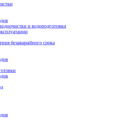
чистки
одов
 водоочистки и водоподготовки
эксплуатации
ения безаварийного срока
одов
готовки
одов
од
одов