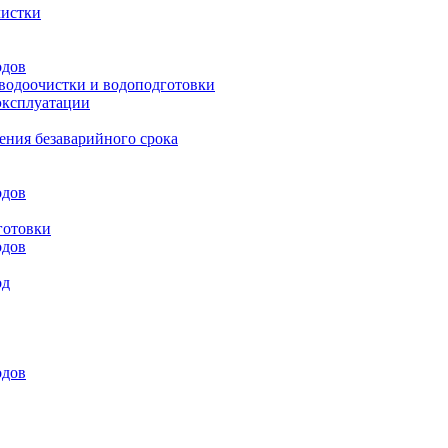
чистки
одов
 водоочистки и водоподготовки
эксплуатации
ения безаварийного срока
одов
готовки
одов
од
одов