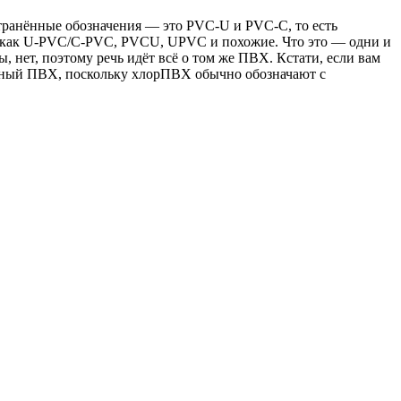
транённые обозначения — это PVC-U и PVC-C, то есть
 как U-PVC/C-PVC, PVCU, UPVC и похожие. Что это — одни и
 нет, поэтому речь идёт всё о том же ПВХ. Кстати, если вам
ванный ПВХ, поскольку хлорПВХ обычно обозначают с