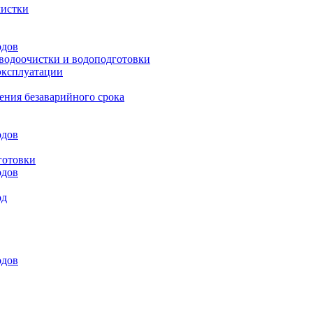
чистки
одов
 водоочистки и водоподготовки
эксплуатации
ения безаварийного срока
одов
готовки
одов
од
одов