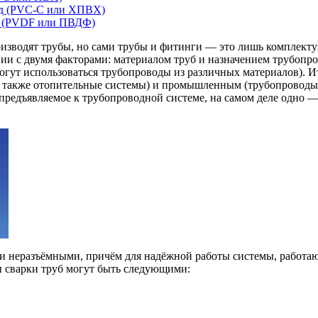
ид (PVC-C или ХПВХ)
д (PVDF или ПВДФ)
оизводят трубы, но сами трубы и фитинги — это лишь комплект
твии с двумя факторами: материалом труб и назначением трубоп
ут использоваться трубопроводы из различных материалов). И
 а также отопительные системы) и промышленным (трубопроводы 
предъявляемое к трубопроводной системе, на самом деле одно — 
и неразъёмными, причём для надёжной работы системы, работа
ды сварки труб могут быть следующими: