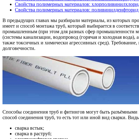
Свойства полимерных материалов: хлорполивинилхлор
Свойства полимерных материалов: поливинилденфтори
В предыдущих главах мы разбирали материалы, из которых пр
имеет и способ монтажа труб, который выбирается в соответс
промышленным (при этом для разных сфер промышленности мог
(системы канализации, водопровод (горячая и холодная вода),
также токсичных и химически агрессивных сред). Требование, 
долговечности.
Способы соединения труб и фитингов могут быть разъёмными 
способ соединения труб, то есть тот или иной вид сварки. Ви
сварка встык;
сварка в раструб;