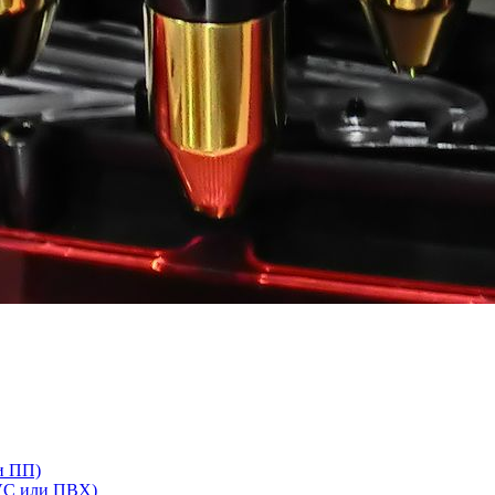
и ПП)
VC или ПВХ)