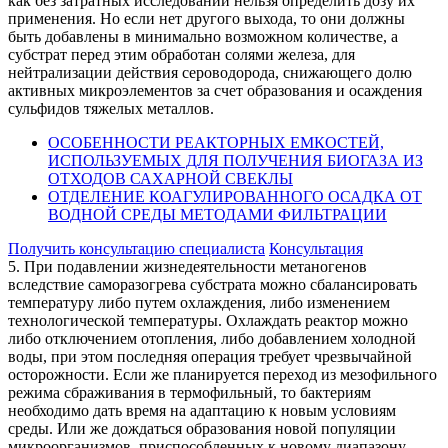
как без затратных исследований нельзя определить дозу их
применения. Но если нет другого выхода, то они должны
быть добавлены в минимально возможном количестве, а
субстрат перед этим обработан солями железа, для
нейтрализации действия сероводорода, снижающего долю
активных микроэлементов за счет образования и осаждения
сульфидов тяжелых металлов.
ОСОБЕННОСТИ РЕАКТОРНЫХ ЕМКОСТЕЙ,
ИСПОЛЬЗУЕМЫХ ДЛЯ ПОЛУЧЕНИЯ БИОГАЗА ИЗ
ОТХОДОВ САХАРНОЙ СВЕКЛЫ
ОТДЕЛЕНИЕ КОАГУЛИРОВАННОГО ОСАДКА ОТ
ВОДНОЙ СРЕДЫ МЕТОДАМИ ФИЛЬТРАЦИИ
Получить консультацию специалиста
Консультация
5. При подавлении жизнедеятельности метаногенов
вследствие саморазогрева субстрата можно сбалансировать
температуру либо путем охлаждения, либо изменением
технологической температуры. Охлаждать реактор можно
либо отключением отопления, либо добавлением холодной
воды, при этом последняя операция требует чрезвычайной
осторожности. Если же планируется переход из мезофильного
режима сбраживания в термофильный, то бактериям
необходимо дать время на адаптацию к новым условиям
среды. Или же дождаться образования новой популяции
микроорганизмов, приспособленных к новому диапазону