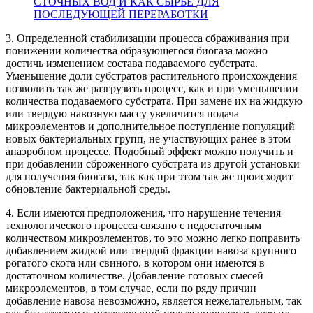
СТОЧНЫХ ВОД И КАК СЫРЬЕ ДЛЯ
ПОСЛЕДУЮЩЕЙ ПЕРЕРАБОТКИ
3. Определенной стабилизации процесса сбраживания при
понижении количества образующегося биогаза можно
достичь изменением состава подаваемого субстрата.
Уменьшение доли субстратов растительного происхождения
позволить так же разгрузить процесс, как и при уменьшении
количества подаваемого субстрата. При замене их на жидкую
или твердую навозную массу увеличится подача
микроэлементов и дополнительное поступление популяций
новых бактериальных групп, не участвующих ранее в этом
анаэробном процессе. Подобный эффект можно получить и
при добавлении сброженного субстрата из другой установки
для получения биогаза, так как при этом так же происходит
обновление бактериальной среды.
4. Если имеются предположения, что нарушение течения
технологического процесса связано с недостаточным
количеством микроэлементов, то это можно легко поправить
добавлением жидкой или твердой фракции навоза крупного
рогатого скота или свиного, в котором они имеются в
достаточном количестве. Добавление готовых смесей
микроэлементов, в том случае, если по ряду причин
добавление навоза невозможно, является нежелательным, так