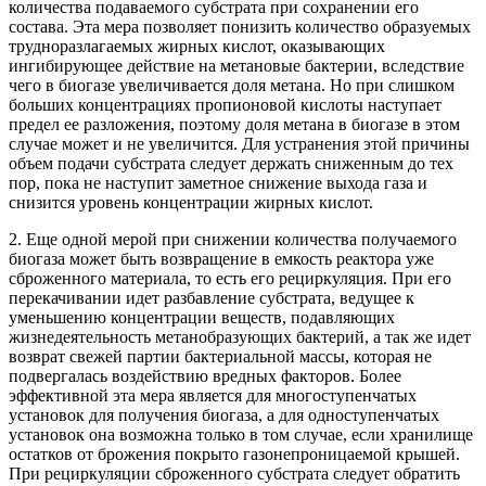
количества подаваемого субстрата при сохранении его
состава. Эта мера позволяет понизить количество образуемых
трудноразлагаемых жирных кислот, оказывающих
ингибирующее действие на метановые бактерии, вследствие
чего в биогазе увеличивается доля метана. Но при слишком
больших концентрациях пропионовой кислоты наступает
предел ее разложения, поэтому доля метана в биогазе в этом
случае может и не увеличится. Для устранения этой причины
объем подачи субстрата следует держать сниженным до тех
пор, пока не наступит заметное снижение выхода газа и
снизится уровень концентрации жирных кислот.
2. Еще одной мерой при снижении количества получаемого
биогаза может быть возвращение в емкость реактора уже
сброженного материала, то есть его рециркуляция. При его
перекачивании идет разбавление субстрата, ведущее к
уменьшению концентрации веществ, подавляющих
жизнедеятельность метанобразующих бактерий, а так же идет
возврат свежей партии бактериальной массы, которая не
подвергалась воздействию вредных факторов. Более
эффективной эта мера является для многоступенчатых
установок для получения биогаза, а для одноступенчатых
установок она возможна только в том случае, если хранилище
остатков от брожения покрыто газонепроницаемой крышей.
При рециркуляции сброженного субстрата следует обратить