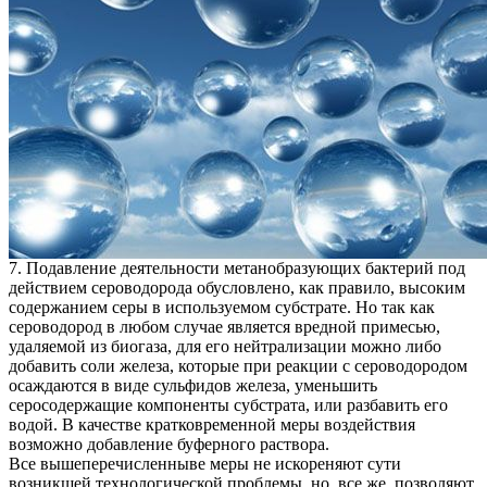
7. Подавление деятельности метанобразующих бактерий под
действием сероводорода обусловлено, как правило, высоким
содержанием серы в используемом субстрате. Но так как
сероводород в любом случае является вредной примесью,
удаляемой из биогаза, для его нейтрализации можно либо
добавить соли железа, которые при реакции с сероводородом
осаждаются в виде сульфидов железа, уменьшить
серосодержащие компоненты субстрата, или разбавить его
водой. В качестве кратковременной меры воздействия
возможно добавление буферного раствора.
Все вышеперечисленныве меры не искореняют сути
возникшей технологической проблемы, но, все же, позволяют