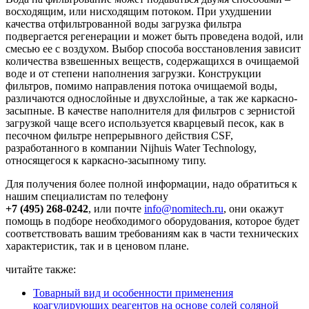
восходящим, или нисходящим потоком. При ухудшении
качества отфильтрованной воды загрузка фильтра
подвергается регенерации и может быть проведена водой, или
смесью ее с воздухом. Выбор способа восстановления зависит
количества взвешенных веществ, содержащихся в очищаемой
воде и от степени наполнения загрузки. Конструкции
фильтров, помимо направления потока очищаемой воды,
различаются однослойные и двухслойные, а так же каркасно-
засыпные. В качестве наполнителя для фильтров с зернистой
загрузкой чаще всего используется кварцевый песок, как в
песочном фильтре непрерывного действия CSF,
разработанного в компании Nijhuis Water Technology,
относящегося к каркасно-засыпному типу.
Для получения более полной информации, надо обратиться к
нашим специалистам по телефону
+7 (495) 268-0242
, или почте
info@nomitech.ru
, они окажут
помощь в подборе необходимого оборудования, которое будет
соответствовать вашим требованиям как в части технических
характеристик, так и в ценовом плане.
читайте также:
Товарный вид и особенности применения
коагулирующих реагентов на основе солей соляной