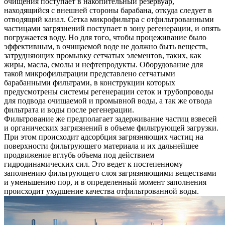
очищения поступает в накопительный резервуар,
находящийся с внешней стороны барабана, откуда следует в
отводящий канал. Сетка микрофильтра с отфильтрованными
частицами загрязнений поступает в зону регенерации, и опять
погружается воду. Но для того, чтобы процеживание было
эффективным, в очищаемой воде не должно быть веществ,
затрудняющих промывку сетчатых элементов, таких, как
жиры, масла, смолы и нефтепродукты. Оборудование для
такой микрофильтрации представлено сетчатыми
барабанными фильтрами, в конструкции которых
предусмотрены системы регенерации сеток и трубопроводы
для подвода очищаемой и промывной воды, а так же отвода
фильтрата и воды после регенерации.
Фильтрование же предполагает задерживание частиц взвесей
и органических загрязнений в объеме фильтрующей загрузки.
При этом происходит адсорбция загрязняющих частиц на
поверхности фильтрующего материала и их дальнейшее
продвижение вглубь объема под действием
гидродинамических сил. Это ведет к постепенному
заполнению фильтрующего слоя загрязняющими веществами
и уменьшению пор, и в определенный момент заполнения
происходит ухудшение качества отфильтрованной воды.