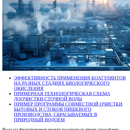
ЭФФЕКТИВНОСТЬ ПРИМЕНЕНИЯ КОАГУЛЯНТОВ
НА РАЗНЫХ СТАДИЯХ БИОЛОГИЧЕСКОГО
ОКИСЛЕНИЯ
ПРИМЕРНАЯ ТЕХНОЛОГИЧЕСКАЯ СХЕМА
ДООЧИСТКИ СТОЧНОЙ ВОДЫ
ПРИМЕР ПРОГРАММЫ СОВМЕСТНОЙ ОЧИСТКИ
БЫТОВЫХ И СТОКОВ ПИЩЕВОГО
ПРОИЗВОДСТВА, СБРАСЫВАЕМЫХ В
ПРИРОДНЫЙ ВОДОЕМ
Вода на фильтрование может подаваться двумя способами –