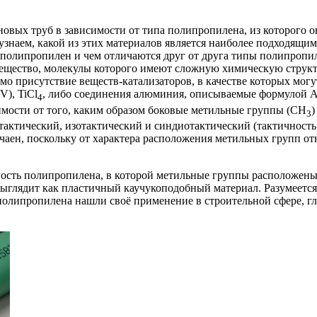
новых труб в зависимости от типа полипропилена, из которого 
 узнаем, какой из этих материалов является наиболее подходящи
ебя полипропилен и чем отличаются друг от друга типы полипроп
ещество, молекулы которого имеют сложную химическую структу
мо присутствие веществ-катализаторов, в качестве которых мог
V), TiCl
, либо соединения алюминия, описываемые формулой 
4
исимости от того, каким образом боковые метильные группы (CH
)
3
тактический, изотактический и синдиотактический (тактичность 
лучаен, поскольку от характера расположения метильных групп 
ость полипропилена, в которой метильные группы расположены
выглядит как пластичный каучукоподобный материал. Разумеется
полипропилена нашли своё применение в строительной сфере, г