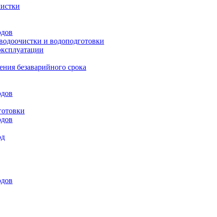
чистки
одов
 водоочистки и водоподготовки
эксплуатации
ения безаварийного срока
одов
готовки
одов
од
одов