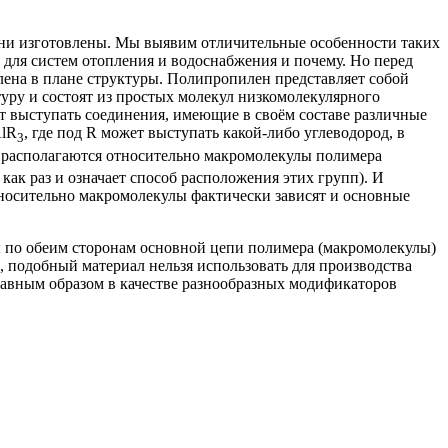
они изготовлены. Мы выявим отличительные особенности таких
м для систем отопления и водоснабжения и почему. Но перед
илена в плане структуры. Полипропилен представляет собой
ру и состоят из простых молекул низкомолекулярного
ут выступать соединения, имеющие в своём составе различные
AlR
, где под R может выступать какой-либо углеводород, в
3
 располагаются относительно макромолекулы полимера
как раз и означает способ расположения этих групп). И
относительно макромолекулы фактически зависят и основные
 по обеим сторонам основной цепи полимера (макромолекулы)
, подобный материал нельзя использовать для производства
лавным образом в качестве разнообразных модификаторов