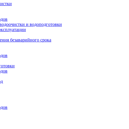
чистки
одов
 водоочистки и водоподготовки
эксплуатации
ения безаварийного срока
одов
готовки
одов
од
одов