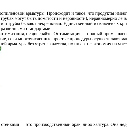
ропиленовой арматуры. Происходит и такое, что продукты имею
трубах могут быть помятости и неровности), неравномерно лечь
нги и трубы бывают некрепкими. Единственный из ключевых кр
 различными стандартами.
 оптимизация, не доверяйте. Оптимизация — полный промышленны
ие, если многочисленные простые процедуры осуществляют маш
 арматуры без утраты качества, но никак не экономия на матер
тенками — это производственный брак, либо халтура. Она недос