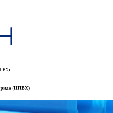
НПВХ)
орида (НПВХ)