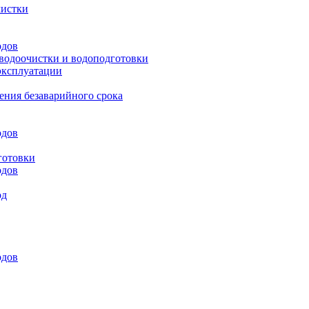
чистки
одов
 водоочистки и водоподготовки
эксплуатации
ения безаварийного срока
одов
готовки
одов
од
одов