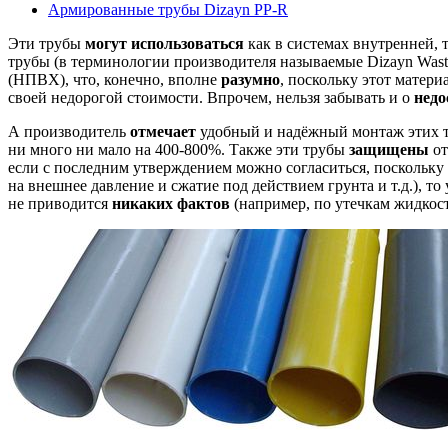
Армированные трубы Dizayn PP-R
Эти трубы
могут использоваться
как в системах внутренней, 
трубы (в терминологии производителя называемые Dizayn Waste
(НПВХ), что, конечно, вполне
разумно
, поскольку этот матер
своей недорогой стоимости. Впрочем, нельзя забывать и о
недо
А производитель
отмечает
удобный и надёжный монтаж этих т
ни много ни мало на 400-800%. Также эти трубы
защищены
о
если с последним утверждением можно согласиться, посколь
на внешнее давление и сжатие под действием грунта и т.д.), 
не приводится
никаких фактов
(например, по утечкам жидкост