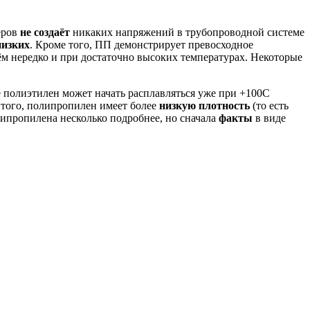
еров
не создаёт
никаких напряжений в трубопроводной системе
низких
. Кроме того, ПП демонстрирует превосходное
ём нередко и при достаточно высоких температурах. Некоторые
е полиэтилен может начать расплавляться уже при +100С
 того, полипропилен имеет более
низкую плотность
(то есть
олипропилена несколько подробнее, но сначала
факты
в виде