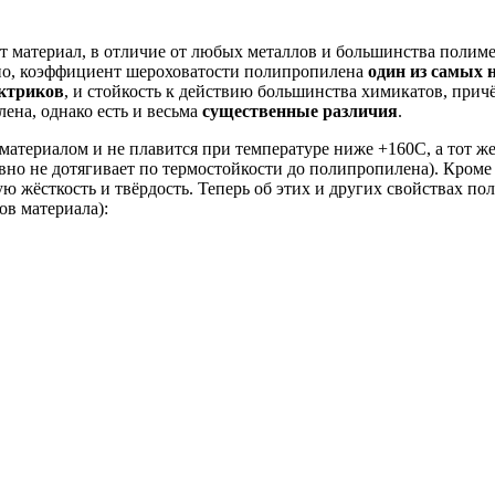
от материал, в отличие от любых металлов и большинства полим
о, коэффициент шероховатости полипропилена
один из самых 
ктриков
, и стойкость к действию большинства химикатов, прич
ена, однако есть и весьма
существенные различия
.
материалом и не плавится при температуре ниже +160С, а тот ж
вно не дотягивает по термостойкости до полипропилена). Кроме
ую жёсткость и твёрдость. Теперь об этих и других свойствах п
ов материала):