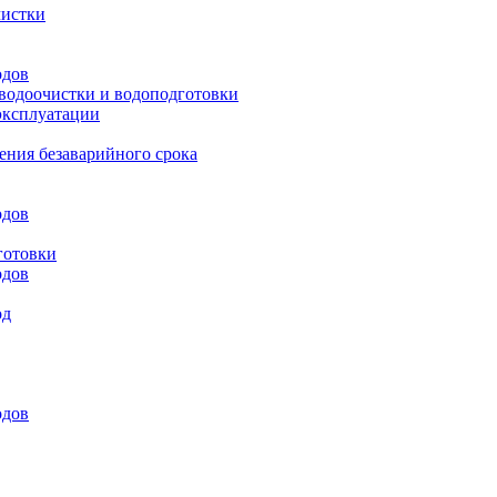
чистки
одов
 водоочистки и водоподготовки
эксплуатации
ения безаварийного срока
одов
готовки
одов
од
одов