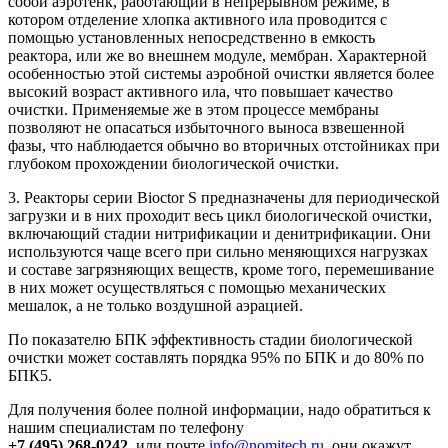
собой аэротенк, работающий в непрерывном режиме, в
котором отделение хлопка активного ила проводится с
помощью установленных непосредственно в емкость
реактора, или же во внешнем модуле, мембран. Характерной
особенностью этой системы аэробной очистки является более
высокий возраст активного ила, что повышает качество
очистки. Применяемые же в этом процессе мембраны
позволяют не опасаться избыточного выноса взвешенной
фазы, что наблюдается обычно во вторичных отстойниках при
глубоком прохождении биологической очистки.
3. Реакторы серии Bioctor S предназначены для периодической
загрузки и в них проходит весь цикл биологической очистки,
включающий стадии нитрификации и денитрификации. Они
используются чаще всего при сильно меняющихся нагрузках
и составе загрязняющих веществ, кроме того, перемешивание
в них может осуществляться с помощью механических
мешалок, а не только воздушной аэрацией.
По показателю БПК эффективность стадии биологической
очистки может составлять порядка 95% по БПК и до 80% по
БПК5.
Для получения более полной информации, надо обратиться к
нашим специалистам по телефону
+7 (495) 268-0242
, или почте
info@nomitech.ru
, они окажут