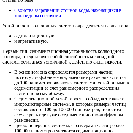
Статьи по теме:
Свойства загрязнений сточной воды, находящихся в
коллоидном состоянии
Устойчивость коллоидных систем подразделяется на два типа:
седиментационную
и агрегативную.
Первый тип, седиментационная устойчивость коллоидного
раствора, представляет собой способность коллоидной
системы оставаться устойчивой к действию силы тяжести.
В основном она определяется размерами частиц,
поэтому лиофобные золи, имеющие размеры частиц от 1
до 100 нанометров являются системами, устойчивыми к
седиментации за счет равномерного распределения
частиц по всему объему.
Седиментационной устойчивостью обладают также и
микродисперсные системы, в которых размеры частиц
составляют от 100 до 100 000 нанометров, но в этом
случае речь идет уже о седиментационно-диффузном
равновесии.
Грубодисперсные системы, с размерами частиц более
100 000 нанометров являются седиментационно