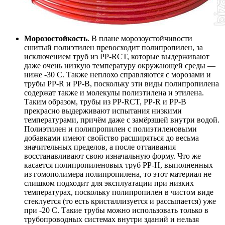
Морозостойкость
. В плане морозоустойчивости
сшитый полиэтилен превосходит полипропилен, за
исключением труб из PP-RCT, которые выдерживают
даже очень низкую температуру окружающей среды —
ниже -30 С. Также неплохо справляются с морозами и
трубы PP-R и PP-B, поскольку эти виды полипропилена
содержат также и молекулы полиэтилена и этилена.
Таким образом, трубы из PP-RCT, PP-R и PP-B
прекрасно выдерживают испытания низкими
температурами, причём даже с замёрзшей внутри водой.
Полиэтилен и полипропилен с полиэтиленовыми
добавками имеют свойство расширяться до весьма
значительных пределов, а после оттаивания
восстанавливают свою изначальную форму. Что же
касается полипропиленовых труб PP-H, выполненных
из гомополимера полипропилена, то этот материал не
слишком подходит для эксплуатации при низких
температурах, поскольку полипропилен в чистом виде
стеклуется (то есть кристаллизуется и рассыпается) уже
при -20 С. Такие трубы можно использовать только в
трубопроводных системах внутри зданий и нельзя