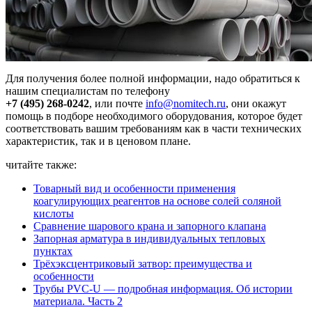
Для получения более полной информации, надо обратиться к
нашим специалистам по телефону
+7 (495) 268-0242
, или почте
info@nomitech.ru
, они окажут
помощь в подборе необходимого оборудования, которое будет
соответствовать вашим требованиям как в части технических
характеристик, так и в ценовом плане.
читайте также:
Товарный вид и особенности применения
коагулирующих реагентов на основе солей соляной
кислоты
Сравнение шарового крана и запорного клапана
Запорная арматура в индивидуальных тепловых
пунктах
Трёхэксцентриковый затвор: преимущества и
особенности
Трубы PVC-U — подробная информация. Об истории
материала. Часть 2