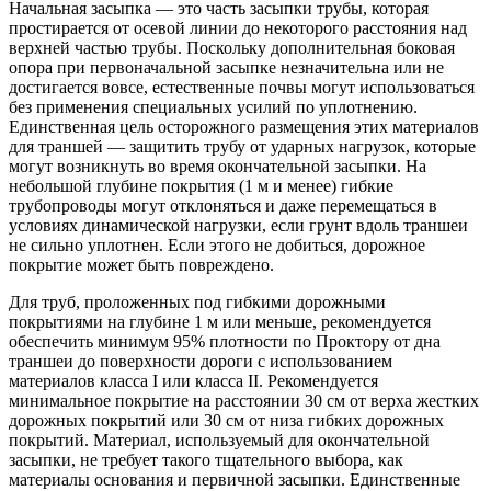
Начальная засыпка — это часть засыпки трубы, которая
простирается от осевой линии до некоторого расстояния над
верхней частью трубы. Поскольку дополнительная боковая
опора при первоначальной засыпке незначительна или не
достигается вовсе, естественные почвы могут использоваться
без применения специальных усилий по уплотнению.
Единственная цель осторожного размещения этих материалов
для траншей — защитить трубу от ударных нагрузок, которые
могут возникнуть во время окончательной засыпки. На
небольшой глубине покрытия (1 м и менее) гибкие
трубопроводы могут отклоняться и даже перемещаться в
условиях динамической нагрузки, если грунт вдоль траншеи
не сильно уплотнен. Если этого не добиться, дорожное
покрытие может быть повреждено.
Для труб, проложенных под гибкими дорожными
покрытиями на глубине 1 м или меньше, рекомендуется
обеспечить минимум 95% плотности по Проктору от дна
траншеи до поверхности дороги с использованием
материалов класса I или класса II. Рекомендуется
минимальное покрытие на расстоянии 30 см от верха жестких
дорожных покрытий или 30 см от низа гибких дорожных
покрытий. Материал, используемый для окончательной
засыпки, не требует такого тщательного выбора, как
материалы основания и первичной засыпки. Единственные