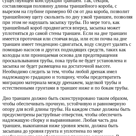
существующей конструкции траншеи. Так, секция,
составляющая половину длины траншейного короба, с
вырезом на глубине примерно 60 см от дна короба, позволит
траншейному щиту скользить по дну узкой траншеи, позволяя
при этом не нарушать засыпку трубы. По мере того, как
траншейный короб продвигается вперед, засыпка может
уплотняться до самой стены траншеи. Если на дне траншеи
имеется проточная или стоячая вода, или если почва на дне
траншеи имеет тенденцию сдвигаться, воду следует удалять с
помощью насосов и других подходящих средств, таких как
колодцы или проницаемая основа для предотвращения
проскальзывания трубы, пока труба не будет установлена и
засыпка не будет размещена на достаточной высоте.
Необходимо следить за тем, чтобы любой дренаж имел
надлежащую градацию и толщину, чтобы предотвратить
миграцию материала между дренажем, заделкой трубы и
естественными грунтами в траншее ниже и по бокам трубы.
Дно траншеи должно быть сконструировано таким образом,
чтобы обеспечивать прочную, устойчивую и равномерную
опору для всей длины трубы. На каждом стыке должны быть
предусмотрены раструбные отверстия, чтобы обеспечить
надлежащую сборку и выравнивание. Любая часть дна
траншеи, выкопанная ниже уровня земли, должна быть
засыпана до уровня грунта и уплотнена по мере