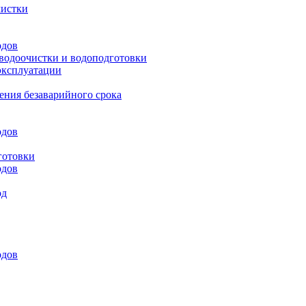
чистки
одов
 водоочистки и водоподготовки
эксплуатации
ения безаварийного срока
одов
готовки
одов
од
одов