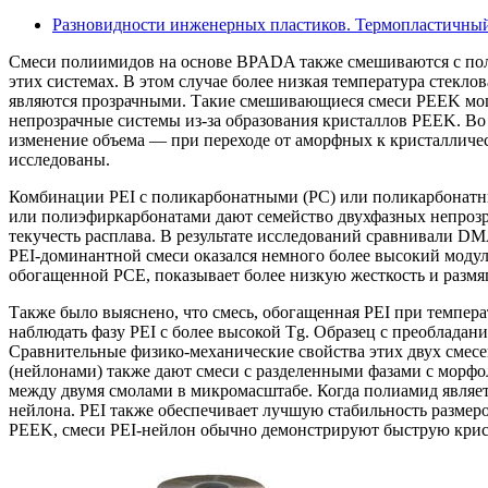
Разновидности инженерных пластиков. Термопластичный
Смеси полиимидов на основе BPADA также смешиваются с пол
этих системах. В этом случае более низкая температура стекл
являются прозрачными. Такие смешивающиеся смеси PEEK мог
непрозрачные системы из-за образования кристаллов PEEK. Во
изменение объема — при переходе от аморфных к кристалличес
исследованы.
Комбинации PEI с поликарбонатными (PC) или поликарбонат
или полиэфиркарбонатами дают семейство двухфазных непрозр
текучесть расплава. В результате исследований сравнивали D
PEI-доминантной смеси оказался немного более высокий модуль,
обогащенной PCE, показывает более низкую жесткость и размяг
Также было выяснено, что смесь, обогащенная PEI при темпера
наблюдать фазу PEI с более высокой Tg. Образец с преоблада
Сравнительные физико-механические свойства этих двух смес
(нейлонами) также дают смеси с разделенными фазами с морфо
между двумя смолами в микромасштабе. Когда полиамид являет
нейлона. PEI также обеспечивает лучшую стабильность размер
PEEK, смеси PEI-нейлон обычно демонстрируют быструю крис