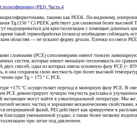
 полиэфиримид (PEI). Часть 4
иарилэфиркетонами, такими как PEEK. По-видимому, изопропи
ования Tg (150 ° C) PEEK действует для снижения более высокой
ут индуцироваться для кристаллизации с помощью длинных цик
 время такой термообработки (отжига) необходимо соблюдать ос
ким областям — не исказит форму детали. Пленки из смеси PEE
ными сложными (PCE) сополимерами имеют тонкую ламинарную
ачных систем, которые имеют меньшую теплоемкость по сравне
MA двух смесей, одна из которых имела основную фазу PCE (~ 8
 и она сохраняла свою жесткость при более высокой температуре
чение при Tg ~ 175 ° C PCE.
туре +175 °C осуществляет переход в минорную фазу PCE. В сме
нием PCE демонстрирует лучшую текучесть расплава и улучшенно
ей желающие могут найти в узкоспециальной литературе. Мы же
логией мелких частиц и хорошими механическими свойствами, ко
ся непрерывной фазой, PEI действует как армируемое в расплав
ов благодаря уменьшенной усадке, а также более низкому водоп
таллизацию при литье под давлением.