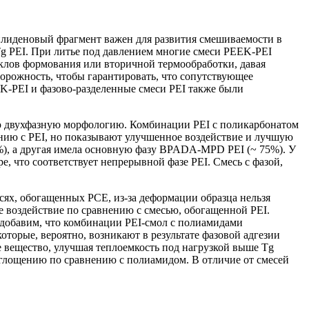
лиденовый фрагмент важен для развития смешиваемости в
 Tg PEI. При литье под давлением многие смеси PEEK-PEI
лов формования или вторичной термообработки, давая
торожность, чтобы гарантировать, что сопутствующее
K-PEI и фазово-разделенные смеси PEI также были
 двухфазную морфологию. Комбинации PEI с поликарбонатом
нию с PEI, но показывают улучшенное воздействие и лучшую
5%), а другая имела основную фазу BPADA-MPD PEI (~ 75%). У
, что соответствует непрерывной фазе PEI. Смесь с фазой,
сях, обогащенных PCE, из-за деформации образца нельзя
е воздействие по сравнению с смесью, обогащенной PEI.
 добавим, что комбинации PEI-смол с полиамидами
торые, вероятно, возникают в результате фазовой адгезии
е вещество, улучшая теплоемкость под нагрузкой выше Tg
оглощению по сравнению с полиамидом. В отличие от смесей