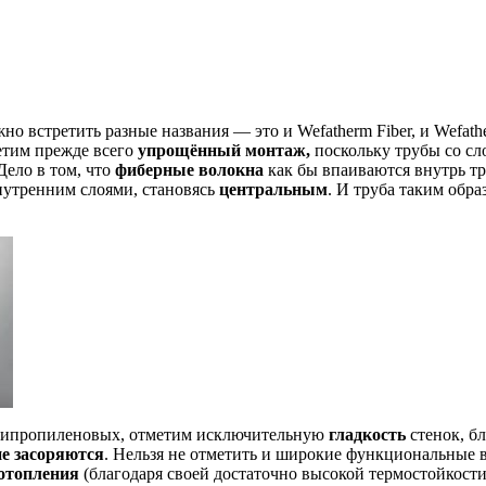
но встретить разные названия — это и Wefatherm Fiber, и Wefath
етим прежде всего
упрощённый монтаж,
поскольку трубы со сл
Дело в том, что
фиберные волокна
как бы впаиваются внутрь тр
внутренним слоями, становясь
центральным
. И труба таким обр
полипропиленовых, отметим исключительную
гладкость
стенок, б
не засоряются
. Нельзя не отметить и широкие функциональные 
отопления
(благодаря своей достаточно высокой термостойкост