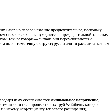
erm Faser, но первое название предпочтительнее, поскольку
оем стекловолокна
не нуждаются
в предварительной зачистке,
убы, точнее говоря — сначала они перемешиваются с
азом имеет
гомогенную структуру
, а значит и расслаиваться там
лагодаря чему обеспечивается
минимальное напряжение
,
возможности полипропиленовых труб Wefatherm, которые
и и низкому коэффициенту теплового расширения),