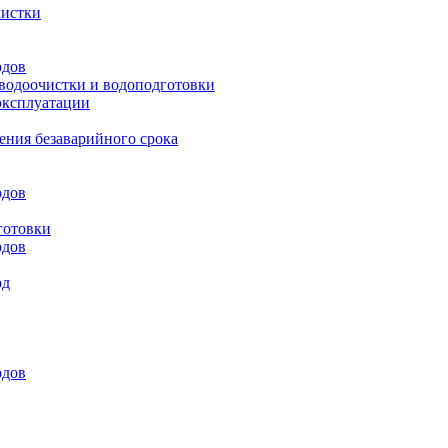
чистки
одов
 водоочистки и водоподготовки
эксплуатации
ения безаварийного срока
одов
готовки
одов
од
одов