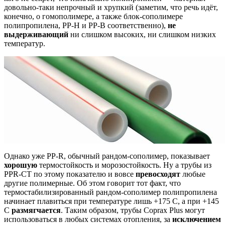
довольно-таки непрочный и хрупкий (заметим, что речь идёт,
конечно, о гомополимере, а также блок-сополимере
полипропилена, PP-H и PP-B соответственно),
не
выдерживающий
ни слишком высоких, ни слишком низких
температур.
Однако уже PP-R, обычный рандом-сополимер, показывает
хорошую
термостойкость и морозостойкость. Ну а трубы из
PPR-CT по этому показателю и вовсе
превосходят
любые
другие полимерные. Об этом говорит тот факт, что
термостабилизированный рандом-сополимер полипропилена
начинает плавиться при температуре лишь +175 С, а при +145
С
размягчается
. Таким образом, трубы Coprax Plus могут
использоваться в любых системах отопления, за
исключением