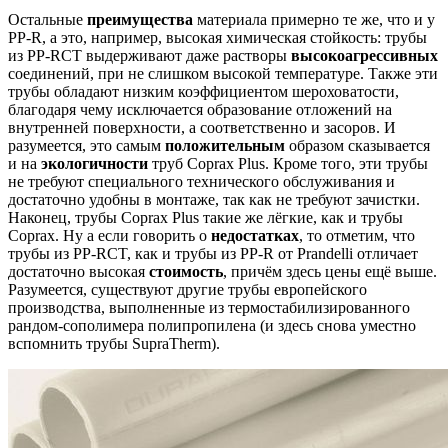
Остальные
преимущества
материала примерно те же, что и у
PP-R, а это, например, высокая химическая стойкость: трубы
из PP-RCT выдерживают даже растворы
высокоагрессивных
соединений, при не слишком высокой температуре. Также эти
трубы обладают низким коэффициентом шероховатости,
благодаря чему исключается образование отложений на
внутренней поверхности, а соответственно и засоров. И
разумеется, это самым
положительным
образом сказывается
и на
экологичности
труб Coprax Plus. Кроме того, эти трубы
не требуют специального технического обслуживания и
достаточно удобны в монтаже, так как не требуют зачистки.
Наконец, трубы Coprax Plus такие же лёгкие, как и трубы
Coprax. Ну а если говорить о
недостатках
, то отметим, что
трубы из PP-RCT, как и трубы из PP-R от Prandelli отличает
достаточно высокая
стоимость
, причём здесь цены ещё выше.
Разумеется, существуют другие трубы европейского
производства, выполненные из термостабилизированного
рандом-сополимера полипропилена (и здесь снова уместно
вспомнить трубы SupraTherm).