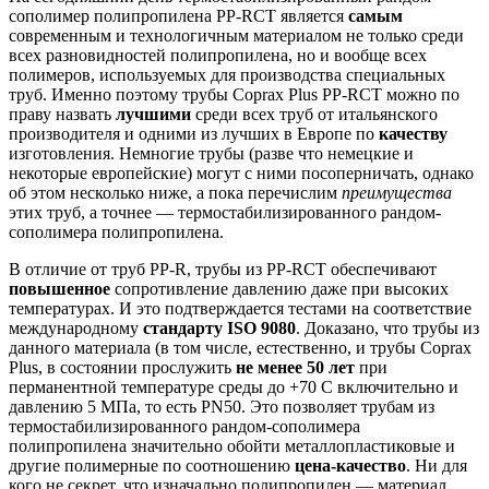
сополимер полипропилена PP-RCT является
самым
современным и технологичным материалом не только среди
всех разновидностей полипропилена, но и вообще всех
полимеров, используемых для производства специальных
труб. Именно поэтому трубы Coprax Plus PP-RCT можно по
праву назвать
лучшими
среди всех труб от итальянского
производителя и одними из лучших в Европе по
качеству
изготовления. Немногие трубы (разве что немецкие и
некоторые европейские) могут с ними посоперничать, однако
об этом несколько ниже, а пока перечислим
преимущества
этих труб, а точнее — термостабилизированного рандом-
сополимера полипропилена.
В отличие от труб PP-R, трубы из PP-RCT обеспечивают
повышенное
сопротивление давлению даже при высоких
температурах. И это подтверждается тестами на соответствие
международному
стандарту ISO 9080
. Доказано, что трубы из
данного материала (в том числе, естественно, и трубы Coprax
Plus, в состоянии прослужить
не менее 50 лет
при
перманентной температуре среды до +70 C включительно и
давлению 5 МПа, то есть PN50. Это позволяет трубам из
термостабилизированного рандом-сополимера
полипропилена значительно обойти металлопластиковые и
другие полимерные по соотношению
цена-качество
. Ни для
кого не секрет, что изначально полипропилен — материал