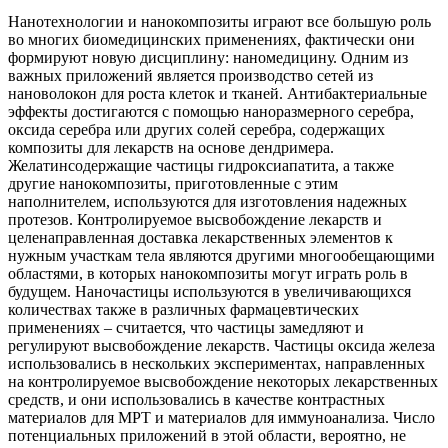
Нанотехнологии и нанокомпозиты играют все большую роль
во многих биомедицинских применениях, фактически они
формируют новую дисциплину: наномедицину. Одним из
важных приложений является производство сетей из
нановолокон для роста клеток и тканей. Антибактериальные
эффекты достигаются с помощью наноразмерного серебра,
оксида серебра или других солей серебра, содержащих
композиты для лекарств на основе дендримера.
Желатинсодержащие частицы гидроксиапатита, а также
другие нанокомпозиты, приготовленные с этим
наполнителем, используются для изготовления надежных
протезов. Контролируемое высвобождение лекарств и
целенаправленная доставка лекарственных элементов к
нужным участкам тела являются другими многообещающими
областями, в которых нанокомпозиты могут играть роль в
будущем. Наночастицы используются в увеличивающихся
количествах также в различных фармацевтических
применениях – считается, что частицы замедляют и
регулируют высвобождение лекарств. Частицы оксида железа
использовались в нескольких экспериментах, направленных
на контролируемое высвобождение некоторых лекарственных
средств, и они использовались в качестве контрастных
материалов для МРТ и материалов для иммуноанализа. Число
потенциальных приложений в этой области, вероятно, не