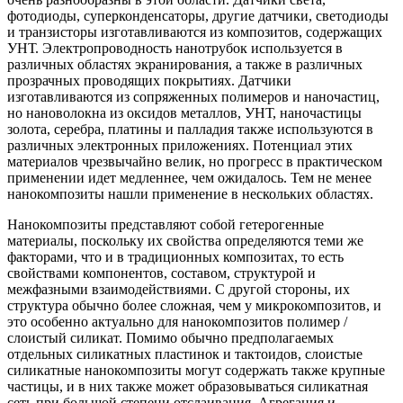
фотодиоды, суперконденсаторы, другие датчики, светодиоды
и транзисторы изготавливаются из композитов, содержащих
УНТ. Электропроводность нанотрубок используется в
различных областях экранирования, а также в различных
прозрачных проводящих покрытиях. Датчики
изготавливаются из сопряженных полимеров и наночастиц,
но нановолокна из оксидов металлов, УНТ, наночастицы
золота, серебра, платины и палладия также используются в
различных электронных приложениях. Потенциал этих
материалов чрезвычайно велик, но прогресс в практическом
применении идет медленнее, чем ожидалось. Тем не менее
нанокомпозиты нашли применение в нескольких областях.
Нанокомпозиты представляют собой гетерогенные
материалы, поскольку их свойства определяются теми же
факторами, что и в традиционных композитах, то есть
свойствами компонентов, составом, структурой и
межфазными взаимодействиями. С другой стороны, их
структура обычно более сложная, чем у микрокомпозитов, и
это особенно актуально для нанокомпозитов полимер /
слоистый силикат. Помимо обычно предполагаемых
отдельных силикатных пластинок и тактоидов, слоистые
силикатные нанокомпозиты могут содержать также крупные
частицы, и в них также может образовываться силикатная
сеть при большой степени отслаивания. Агрегация и