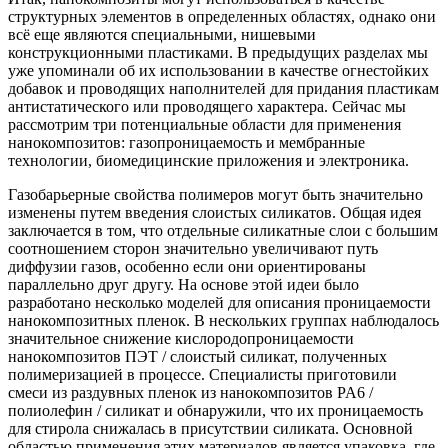
структурных элементов в определенных областях, однако они
всё еще являются специальными, нишевыми
конструкционными пластиками. В предыдущих разделах мы
уже упоминали об их использовании в качестве огнестойких
добавок и проводящих наполнителей для придания пластикам
антистатического или проводящего характера. Сейчас мы
рассмотрим три потенциальные области для применения
нанокомпозитов: газопроницаемость и мембранные
технологии, биомедицинские приложения и электроника.
Газобарьерные свойства полимеров могут быть значительно
изменены путем введения слоистых силикатов. Общая идея
заключается в том, что отдельные силикатные слои с большим
соотношением сторон значительно увеличивают путь
диффузии газов, особенно если они ориентированы
параллельно друг другу. На основе этой идеи было
разработано несколько моделей для описания проницаемости
нанокомпозитных пленок. В нескольких группах наблюдалось
значительное снижение кислородопроницаемости
нанокомпозитов ПЭТ / слоистый силикат, полученных
полимеризацией в процессе. Специалисты приготовили
смеси из раздувных пленок из нанокомпозитов PA6 /
полиолефин / силикат и обнаружили, что их проницаемость
для стирола снижалась в присутствии силиката. Основной
областью применения этих материалов является упаковка, где