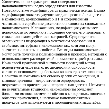
Удивительно, но характеристики поверхности
нанонаполнителей редко определяются или известны.
Поверхность же модифицируется практически всегда. Целью
модификации является улучшение дисперсии и / или адгезии
в композитах, армированных УНТ и сферическими
частицами, и содействие расслоению в слоистых силикатных
нанокомпозитах. К сожалению, модификация уменьшает
поверхностную энергию в последнем случае, что приводит к
снижению взаимодействия с матрицей. Существует очень
ограниченная информация о межфазном образовании и
свойствах интерфазы в нанокомпозитах, хотя они могут
значительно влиять на свойства. Все виды нанокомпозитов
могут быть получены полимеризацией в процессе, методами с
использованием растворителей и гомогенизацией расплава.
Из-за своей практической значимости последний метод
используется чаще всего, но дисперсия и однородность
являются основными проблемами во всех трех технологиях.
Свойства нанокомпозитов обычно далеки от ожиданий, и
главные причины – недостаточная однородность,
недостаточная ориентация и неправильная адгезия. Несмотря
на значительные трудности, нанокомпозиты обладают
большими возможностями, особенно в конкретных, нишевых
областях применения, а несколько нанокомпозитных
продуктов уже используются в промышленных масштабах.