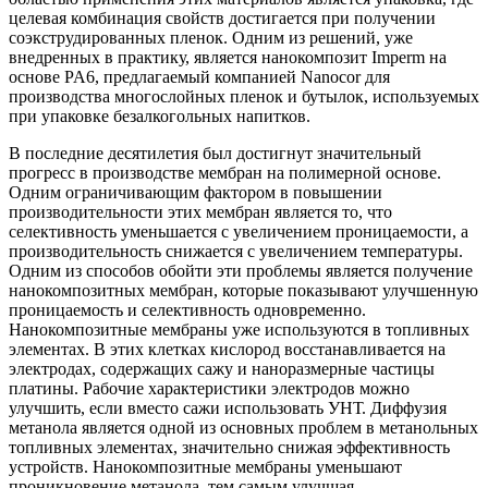
целевая комбинация свойств достигается при получении
соэкструдированных пленок. Одним из решений, уже
внедренных в практику, является нанокомпозит Imperm на
основе PA6, предлагаемый компанией Nanocor для
производства многослойных пленок и бутылок, используемых
при упаковке безалкогольных напитков.
В последние десятилетия был достигнут значительный
прогресс в производстве мембран на полимерной основе.
Одним ограничивающим фактором в повышении
производительности этих мембран является то, что
селективность уменьшается с увеличением проницаемости, а
производительность снижается с увеличением температуры.
Одним из способов обойти эти проблемы является получение
нанокомпозитных мембран, которые показывают улучшенную
проницаемость и селективность одновременно.
Нанокомпозитные мембраны уже используются в топливных
элементах. В этих клетках кислород восстанавливается на
электродах, содержащих сажу и наноразмерные частицы
платины. Рабочие характеристики электродов можно
улучшить, если вместо сажи использовать УНТ. Диффузия
метанола является одной из основных проблем в метанольных
топливных элементах, значительно снижая эффективность
устройств. Нанокомпозитные мембраны уменьшают
проникновение метанола, тем самым улучшая