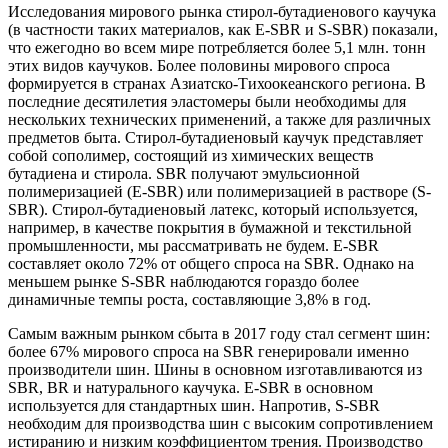
Исследования мирового рынка стирол-бутадиенового каучука
(в частности таких материалов, как E-SBR и S-SBR) показали,
что ежегодно во всем мире потребляется более 5,1 млн. тонн
этих видов каучуков. Более половины мирового спроса
формируется в странах Азиатско-Тихоокеанского региона. В
последние десятилетия эластомеры были необходимы для
нескольких технических применений, а также для различных
предметов быта. Стирол-бутадиеновый каучук представляет
собой сополимер, состоящий из химических веществ
бутадиена и стирола. SBR получают эмульсионной
полимеризацией (E-SBR) или полимеризацией в растворе (S-
SBR). Стирол-бутадиеновый латекс, который используется,
например, в качестве покрытия в бумажной и текстильной
промышленности, мы рассматривать не будем. E-SBR
составляет около 72% от общего спроса на SBR. Однако на
меньшем рынке S-SBR наблюдаются гораздо более
динамичные темпы роста, составляющие 3,8% в год.
Самым важным рынком сбыта в 2017 году стал сегмент шин:
более 67% мирового спроса на SBR генерировали именно
производители шин. Шины в основном изготавливаются из
SBR, BR и натурального каучука. E-SBR в основном
используется для стандартных шин. Напротив, S-SBR
необходим для производства шин с высоким сопротивлением
истиранию и низким коэффициентом трения. Производство