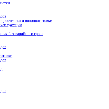
чистки
одов
 водоочистки и водоподготовки
эксплуатации
ения безаварийного срока
одов
готовки
одов
од
одов