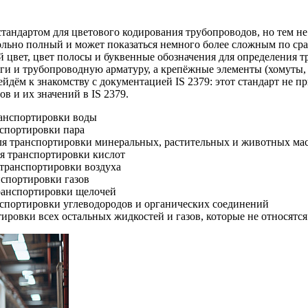
стандартом для цветового кодирования трубопроводов, но тем не
вольно полный и может показаться немного более сложным по с
ой цвет, цвет полосы и буквенные обозначения для определения 
нги и трубопроводную арматуру, а крепёжные элементы (хомуты,
рейдём к знакомству с документацией IS 2379: этот стандарт не
в и их значений в IS 2379.
ранспортировки воды
нспортировки пара
ля транспортировки минеральных, растительных и животных мас
я транспортировки кислот
 транспортировки воздуха
нспортировки газов
ранспортировки щелочей
нспортировки углеводородов и органических соединений
ировки всех остальных жидкостей и газов, которые не относят