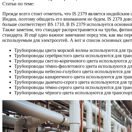
Статьи по теме:
Прежде всего стоит отметить, что IS 2379 является индийским 
Индии, поэтому обходить его вниманием не будем. IS 2379 до
больше соответствует BS 1710. В IS 2379 используется основн
Также заметим, что стандарт распространяется на трубы, фити
стандарта. И ещё одно важное замечание перед тем, как мы пе
используемым для электросетей. А вот и список основных цвето
Трубопроводы цвета морской волны используются для т
Трубопроводы серебристого цвета используются для тра
Трубопроводы светло-коричневого цвета используются д
Трубопроводы тёмно-фиолетового цвета используются дл
Трубопроводы небесно-голубого цвета используются для
Трубопроводы канареечного цвета используются для тра
Трубопроводы дымчато-серого цвета используются для т
Трубопроводы тёмно-серого цвета используются для тра
Трубопроводы чёрного цвета используются для транспорт