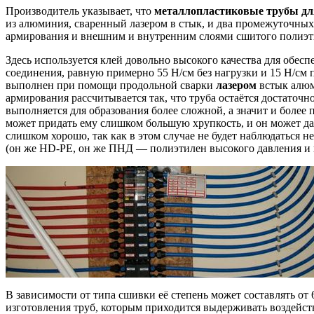
Производитель указывает, что
металлопластиковые трубы для
из алюминия, сваренный лазером в стык, и два промежуточных к
армирования и внешним и внутренним слоями сшитого полиэт
Здесь используется клей довольно высокого качества для обе
соединения, равную примерно 55 Н/см без нагрузки и 15 Н/см 
выполнен при помощи продольной сварки
лазером
встык алюм
армирования рассчитывается
так, что труба остаётся достаточн
выполняется для образования более сложной, а значит и более
может придать ему слишком большую хрупкость, и он может да
слишком хорошо, так как в этом случае не будет наблюдаться 
(он же HD-PE, он же ПНД — полиэтилен высокого давления и 
В зависимости от типа
сшивки её степень
может составлять от
изготовления труб, которым приходится выдерживать воздейств