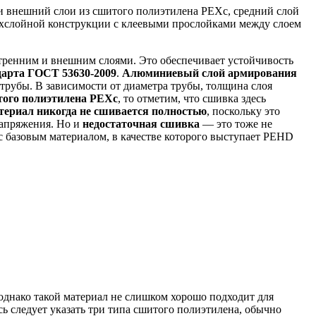
и внешний слои из сшитого полиэтилена РЕХс, средний слой
ёхслойной
конструкции с клеевыми прослойками между слоем
утренним и внешним слоями. Это обеспечивает устойчивость
дарта ГОСТ 53630-2009
.
Алюминиевый слой армирования
трубы. В зависимости от диаметра трубы, толщина слоя
того полиэтилена PEXc
, то отметим, что сшивка здесь
ериал никогда не сшивается полностью
, поскольку это
напряжения. Но и
недостаточная сшивка
— это тоже не
с базовым
материалом, в качестве которого выступает PEHD
 однако такой материал не слишком хорошо подходит для
сь следует
указать три типа сшитого полиэтилена, обычно