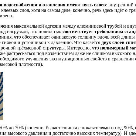
 водоснабжения и отопления имеют пять слоев
: внутренний 
леевых слоя, хотя на самом деле, конечно, речь здесь идёт о тр
илена.
спечения максимальной адгезии между алюминиевой трубой и вн
под нагрузкой, что полностью
соответствует требованиям стан
иния, что обеспечивает одинаковую
толщину вдоль всей длины 
о
гибкой и устойчивой к давлению. Что касается
двух слоёв сши
 прочной
трёхмерной структуры. Интересно, что
полимерный мат
же растрескаться под воздействием
даже не слишком высокого 
необходимого улучшения эксплуатационных свойств в сравнении 
высокой плотности).
 60% до 70% (конечно, бывает сшивка с показателями и под 90%,
ия высокого давления и достаточно высоких температур). И зде