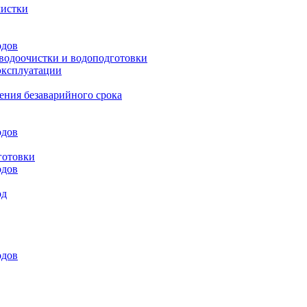
чистки
одов
 водоочистки и водоподготовки
эксплуатации
ения безаварийного срока
одов
готовки
одов
од
одов