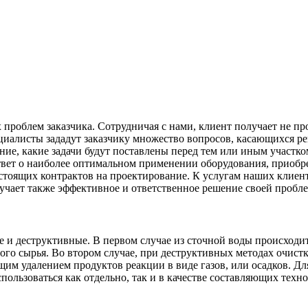
роблем заказчика. Сотрудничая с нами, клиент получает не про
иалисты зададут заказчику множество вопросов, касающихся ре
ание, какие задачи будут поставлены перед тем или иным участк
вет о наиболее оптимальном применении оборудования, приобре
стоящих контрактов на проектирование. К услугам наших клиен
лучает также эффективное и ответственное решение своей пробл
 и деструктивные. В первом случае из сточной воды происходи
ого сырья. Во втором случае, при деструктивных методах очист
им удалением продуктов реакции в виде газов, или осадков. Дл
ользоваться как отдельно, так и в качестве составляющих техн