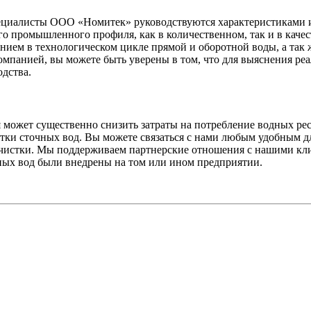
циалисты ООО «Номитек» руководствуются характеристиками и 
го промышленного профиля, как в количественном, так и в каче
ием в технологическом цикле прямой и оборотной воды, а так ж
омпанией, вы можете быть уверены в том, что для выяснения р
дства.
может существенно снизить затраты на потребление водных рес
тки сточных вод. Вы можете связаться с нами любым удобным дл
чистки. Мы поддерживаем партнерские отношения с нашими клие
ных вод были внедрены на том или ином предприятии.